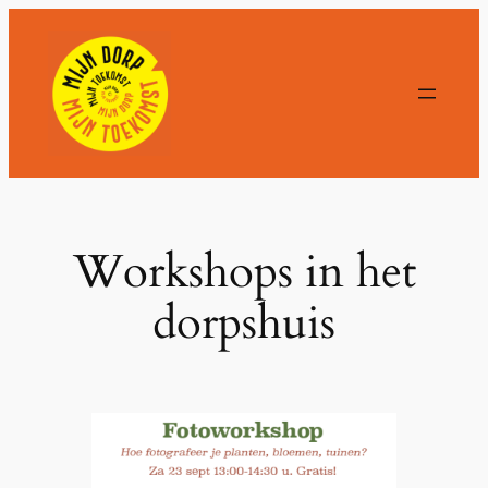
Ga
naar
de
inhoud
Workshops in het
dorpshuis